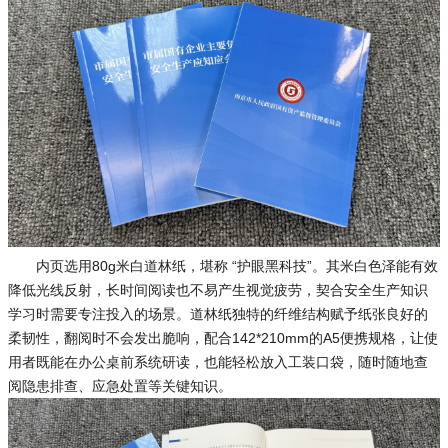
内页选用80g米白道林纸，堪称 “护眼黑科技”。其米白色泽能有效
降低光线反射，长时间阅读也不易产生视觉疲劳，契合安全生产知识
学习时需要专注投入的场景。道林纸独特的纤维结构赋予纸张良好的
柔韧性，翻阅时不会发出脆响，配合142*210mm的A5便携规格，让使
用者既能在办公桌前系统研读，也能轻松放入工装口袋，随时随地查
阅隐患排查、应急处置等关键知识。