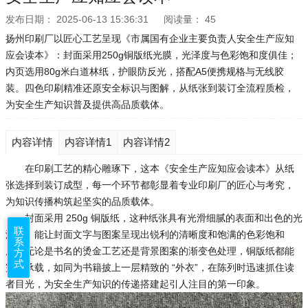
发布日期：
2025-06-13 15:36:31
阅读量：
45
扬州印刷厂以匠心工艺呈现《市属国有企业主要负责人安全生产应知
应会读本》：封面采用250g铜版纸光膜，光泽度与色彩饱和度俱佳；
内页选用80g米白道林纸，护眼防反光，搭配A5便携规格与无线胶
装。四色印刷精准还原安全标识与图解，从纸张到装订全流程质检，
为安全生产知识普及提供高品质载体。
内容详情
内容详情1
内容详情2
在印刷工艺的精心雕琢下，这本《安全生产应知应会读本》从纸
张选择到装订成型，每一个环节都彰显着专业印刷厂的匠心与考究，
为知识传播构筑起坚实的品质载体。
封面采用 250g 铜版纸，这种纸张具有光滑细腻的表面和出色的光
联
泽度，能让封面文字与图案呈现出锐利的清晰度和饱满的色彩饱和
系
度。无论是书名的烫金工艺还是背景图案的渐变色处理，铜版纸都能
方
式
完美承载，如同为书籍披上一层精致的 “外衣”，在陈列时迅速抓住读
者目光，为安全生产知识的传递搭建起引人注目的第一印象。